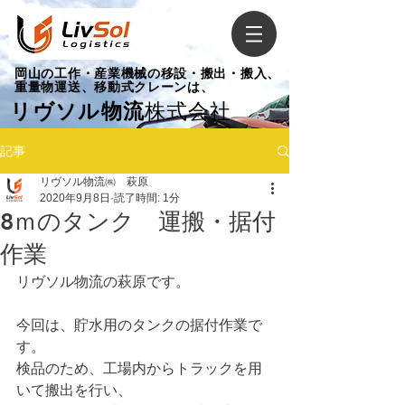
​岡山の工作・産業機械の移設・搬出・搬入、
重量物運送、移動式クレーンは、
リヴソル物流
株式会社
記事
リヴソル物流㈱ 萩原
2020年9月8日
読了時間: 1分
8ｍのタンク 運搬・据付
作業
リヴソル物流の萩原です。
今回は、貯水用のタンクの据付作業で
す。
検品のため、工場内からトラックを用
いて搬出を行い、