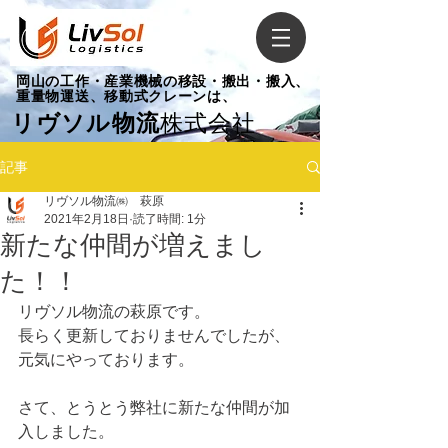
​岡山の工作・産業機械の移設・搬出・搬入、
重量物運送、移動式クレーンは、
リヴソル物流
株式会社
記事
リヴソル物流㈱ 萩原
2021年2月18日
読了時間: 1分
新たな仲間が増えまし
た！！
リヴソル物流の萩原です。
長らく更新しておりませんでしたが、
元気にやっております。
さて、とうとう弊社に新たな仲間が加
入しました。