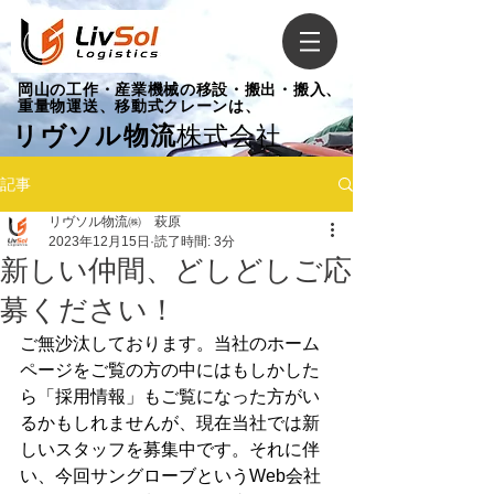
​岡山の工作・産業機械の移設・搬出・搬入、
重量物運送、移動式クレーンは、
リヴソル物流
株式会社
記事
リヴソル物流㈱ 萩原
2023年12月15日
読了時間: 3分
新しい仲間、どしどしご応
募ください！
ご無沙汰しております。当社のホーム
ページをご覧の方の中にはもしかした
ら「採用情報」もご覧になった方がい
るかもしれませんが、現在当社では新
しいスタッフを募集中です。それに伴
い、今回サングローブというWeb会社