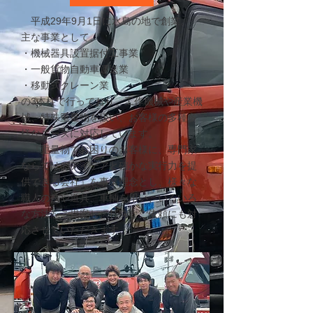
平成29年9月1日に水島の地で創業。
主な事業として、
・機械器具設置据付工事業
・一般貨物自動車運送業
・移動式クレーン業
の3本柱で行っており、工作機械や産業機
械、特殊重量物を扱い、お客様の多種多
様なニーズに対応しています。
『重量物でお困りのお客様に、専門家
ならではのアイデアと確かな実行力を提
供できる会社』を事業理念とし、様々な
職人の技や道具、車輌を用い、いろいろ
な方法をご提案し、特殊なご依頼にも対
応させていただきます。​​