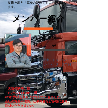
技術を磨き「究極の運送」を目指してまいり
ます。
​メンバー紹介
専務取締役
萩原 一央
​営業・配車・ドライバー・
作業・オペレーターまで何
でもこなします！
​元気いっぱい走り回ってい
るので、見つけたときは
声をかけてくださいね！
「覚悟の瞬間」様
「HUMAN STORY」様
​2つに弊社を取り上げていただきました。
会社の方針や環境、仕事内容など多岐に渡り、
取材いただきまいた。