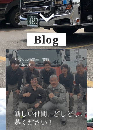
​ Blog
リヴソル物流㈱ 萩原
2023年12月15日
新しい仲間、どしどしご応
募ください！