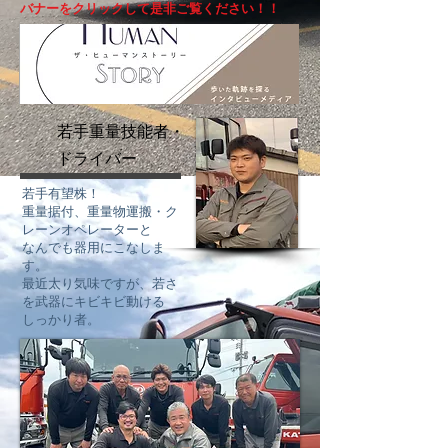
​バナーをクリックして是非ご覧ください！！
​若手重量技能者・
ドライバー
若手有望株！
重量据付、重量物運搬・ク
レーンオペレーターと
​なんでも器用にこなしま
す。
最近太り気味ですが、若さ
を武器にキビキビ動ける
​しっかり者。