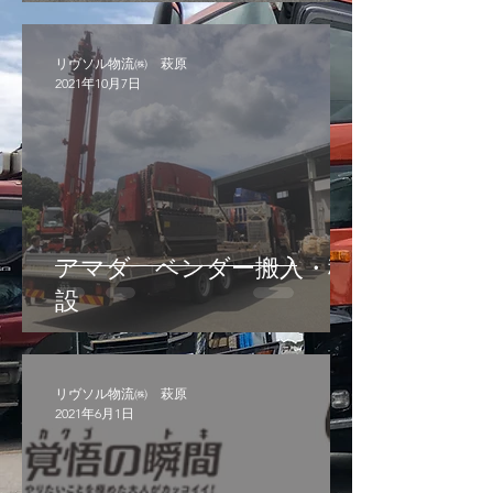
リヴソル物流㈱ 萩原
2021年10月7日
アマダ ベンダー搬入・移
設
リヴソル物流㈱ 萩原
2021年6月1日