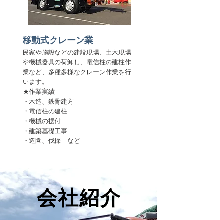
​移動式クレーン業
民家や施設などの建設現場、土木現場
や機械器具の荷卸し、電信柱の建柱作
業など、多種多様なクレーン作業を行
います。
★作業実績
​・木造、鉄骨建方
・電信柱の建柱
・機械の据付
・建築基礎工事
​・造園、伐採 など
会社紹介