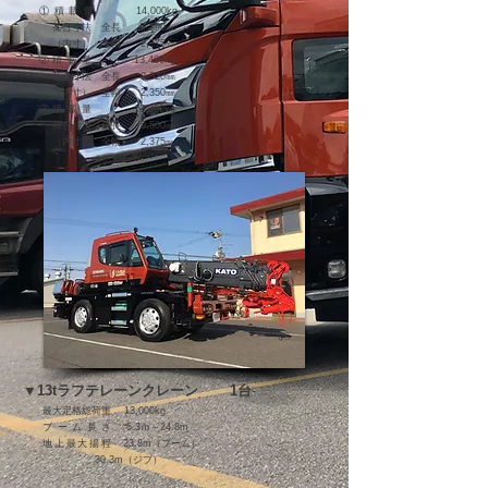
①積載量
14,000
kg
​ 荷台寸法 全長 9,590㎜
（内寸） 全幅 2,375㎜
②
積載量
13,400
kg
​ 荷台寸法 全長 9,320㎜
（内寸） 全幅 2,350㎜
③
積載量
13,200
kg
​ 荷台寸法 全長 9,500㎜
（内寸） 全幅 2,375㎜
▼13
tラフテレーンクレーン
1台
最大定格総荷重 13,000kg
​
ブーム長さ
5.3ｍ～24.8m
​
地上最大揚程
23.8m（ブーム）
30.3m（ジブ）