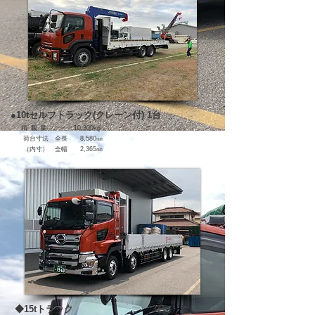
●10
t
セルフトラック(クレーン付)
1台
積載量
10,300
kg
​ 荷台寸法 全長 8,580㎜
（内寸） 全幅 2,365㎜
◆15
t
トラック 3台