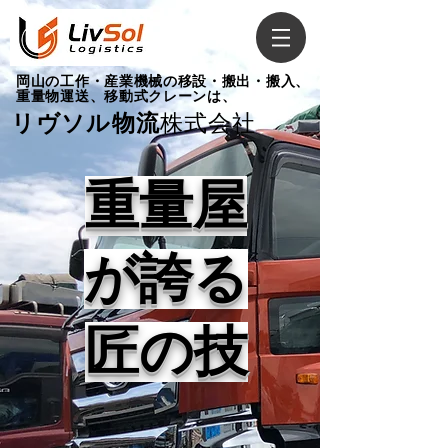
​岡山の工作・産業機械の移設・搬出・搬入、
重量物運送、移動式クレーンは、
リヴソル物流
株式会社
重量屋
が誇る
​匠の技