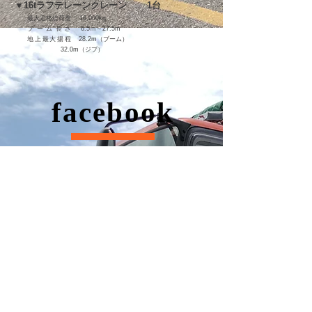
▼16
tラフテレーンクレーン
1台
最大定格総荷重 16,000kg
​
ブーム長さ
6.5ｍ～27.5m
​
地上最大揚程
28.2m（ブーム）
32.0m（ジブ）
facebook