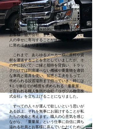
弊社ホームページをご覧いただきありがと
うございます。
「運送」というのは、人々の生活には欠か
せないものです。その「運送」を通じて社会
に貢献し、会社を永続的に発展させ、社員、
お客様、協力会社、また弊社に関わる全ての
人の幸せに寄与することが使命と考えて社業
に努めてまいりました。
これまで、あらゆるメーカー様に原料や資
材を運送することを主としていましたが、そ
の中において、ご縁と期待を背負い、トラッ
クだけでは到底運べない機械や重量物を適切
な車両と道具を使い、知恵と工夫をもって、
求められる設置場所まで持っていき、時には
1ミリ単位での精度を求められる「重量屋」
と言われる職人集団の会社『リヴソル物流株
式会社』を立ち上げることになりました。
すべての人々が運んで欲しいという思いが
ある以上、それを無事にお届けすることが私
たちの使命と考えます。職人の心意気を感じ
ながら、「重量屋」という仕事に自信に満ち
溢れる社員とお客様に喜んでいただくために