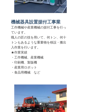
機械器具設置据付工事業
工作機械や産業機械の据付工事を行っ
ています。
職人の匠の技を用いて、何トン、何十
トンもあるような重量物を移設・搬出
入作業を行います。
​★作業実績
・工作機械、産業機械
・印刷機
、製版機
・産業用ロボット
・食品用機械 など